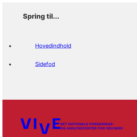
Spring til...
Hovedindhold
Sidefod