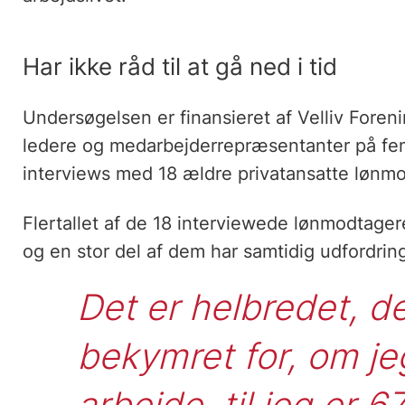
Har ikke råd til at gå ned i tid
Undersøgelsen er finansieret af Velliv Fore
ledere og medarbejderrepræsentanter på fem
interviews med 18 ældre privatansatte lønmod
Flertallet af de 18 interviewede lønmodtage
og en stor del af dem har samtidig udfordr
Det er helbredet, der
bekymret for, om jeg
arbejde, til jeg er 67