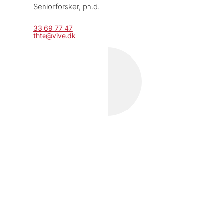
Seniorforsker, 
ph.d.
33 69 77 47
thte@vive.dk