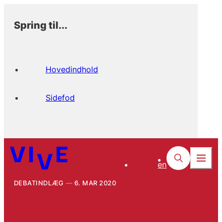
Spring til...
Hovedindhold
Sidefod
en
DEBATINDLÆG
6. MAR 2020