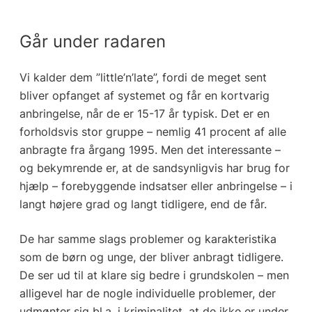
Går under radaren
Vi kalder dem ”little’n’late”, fordi de meget sent
bliver opfanget af systemet og får en kortvarig
anbringelse, når de er 15-17 år typisk. Det er en
forholdsvis stor gruppe – nemlig 41 procent af alle
anbragte fra årgang 1995. Men det interessante –
og bekymrende er, at de sandsynligvis har brug for
hjælp – forebyggende indsatser eller anbringelse – i
langt højere grad og langt tidligere, end de får.
De har samme slags problemer og karakteristika
som de børn og unge, der bliver anbragt tidligere.
De ser ud til at klare sig bedre i grundskolen – men
alligevel har de nogle individuelle problemer, der
udmønter sig bl.a. i kriminalitet, at de ikke er under