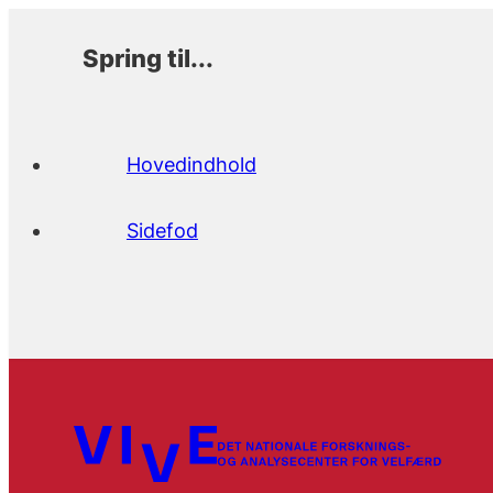
Spring til...
Hovedindhold
Sidefod