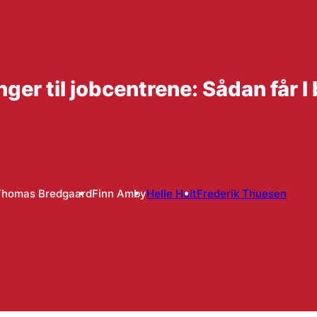
nger til jobcentrene: Sådan får 
Thomas Bredgaard
Finn Amby
Helle Holt
Frederik Thuesen