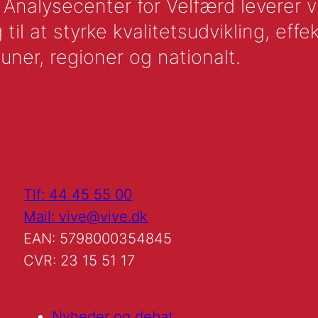
nalysecenter for Velfærd leverer vid
l at styrke kvalitetsudvikling, effek
uner, regioner og nationalt.
Tlf: 44 45 55 00
Mail: vive@vive.dk
EAN: 5798000354845
CVR: 23 15 51 17
Nyheder og debat