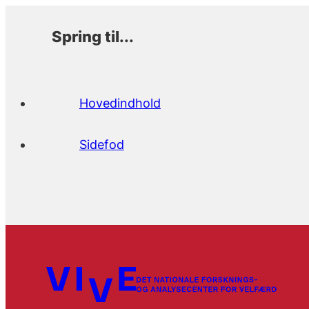
Spring til...
Hovedindhold
Sidefod