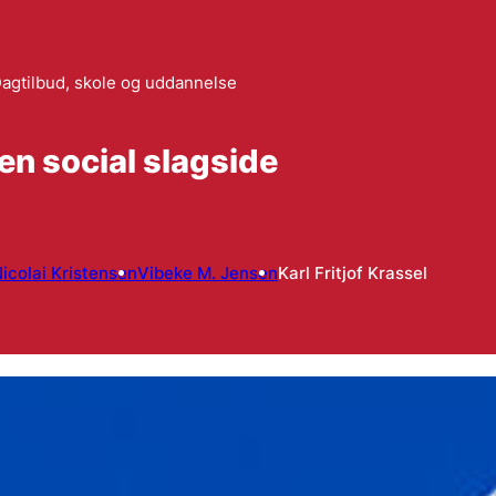
agtilbud, skole og uddannelse
 en social slagside
icolai Kristensen
Vibeke M. Jensen
Karl Fritjof Krassel