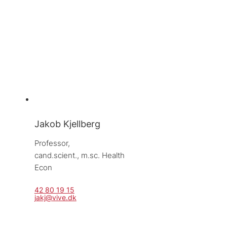
Jakob Kjellberg
Professor, 
cand.scient., m.sc. Health 
Econ
42 80 19 15
jakj@vive.dk