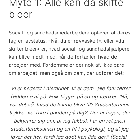
Myte 1: Alle kan da skifte
bleer
Social- og sundhedsmedarbejdere oplever, at deres
fag er lavstatus. »Nå, du er røvvasker!«, eller »du
skifter bleer« er, hvad social- og sundhedshjælpere
kan blive mødt med, når de fortæller, hvad de
arbejder med. Fordomme er der nok af. Ikke bare
om arbejdet, men også om dem, der udfører det:
"Vi er nederst i hierarkiet, vi er dem, alle folk tørrer
fødderne af på. Folk kigger på en og tænker: ‘Nå,
var det så, hvad de kunne blive til? Studenterhuen
trykker vel ikke i panden på dig?’. Der er ingen, der
bekymrer sig om, at jeg faktisk har en ret pæn
studentereksamen og en hf i psykologi, og at jeg
laver det her, fordi jeg godt kan lide det." (Social-