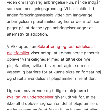
viden om langvarig anbringelse kun, når de indgår
som sammenligningsgrundlag. Vi har imidlertid
anden forskningsmæssig viden om langvarige
anbringelser i plejefamilier, og her er der intet, som
peger på, at denne type anbringelser udgør et
alternativ til adoption.
VIVE-rapporten
Rekruttering og fastholdelse af
plejefamilier
viser netop, at kommunerne generelt
oplever vanskeligheder med at tiltrække nye
plejefamilier, hvilket bliver betragtet som en
væsentlig barriere for at kunne sikre en fortsat høj
og stabil anvendelse af plejefamilier i fremtiden.
Ligesom nuværende og tidligere plejebørn i
kvalitative undersøgelser
giver udtryk for, at de
ikke altid oplever sig som en del af plejefamilien,
og lever med en frygt for at blive hjemgivet eller