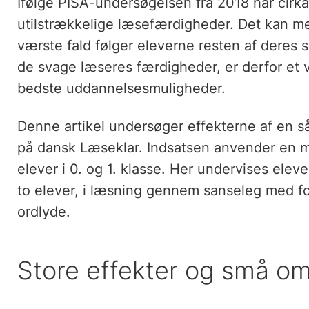
Ifølge PISA-undersøgelsen fra 2018 har cirka
utilstrækkelige læsefærdigheder. Det kan med
værste fald følger eleverne resten af deres sk
de svage læseres færdigheder, er derfor et v
bedste uddannelsesmuligheder.
Denne artikel undersøger effekterne af en så
på dansk Læseklar. Indsatsen anvender en mu
elever i 0. og 1. klasse. Her undervises elev
to elever, i læsning gennem sanseleg med f
ordlyde.
Store effekter og små o