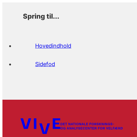
Spring til...
Hovedindhold
Sidefod