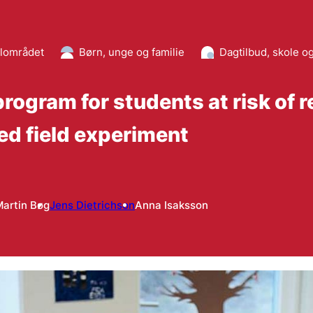
alområdet
Børn, unge og familie
Dagtilbud, skole o
rogram for students at risk of re
ed field experiment
artin Bøg
Jens Dietrichson
Anna Isaksson