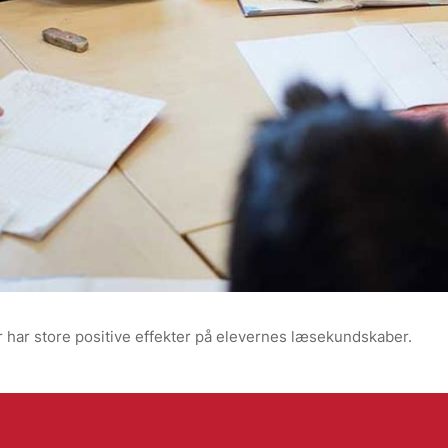
ar har store positive effekter på elevernes læsekundskaber.