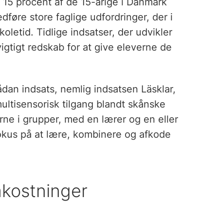
 15 procent af de 15-årige i Danmark
føre store faglige udfordringer, der i
oletid. Tidlige indsatser, der udvikler
igtigt redskab for at give eleverne de
dan indsats, nemlig indsatsen Läsklar,
ltisensorisk tilgang blandt skånske
erne i grupper, med en lærer og en eller
okus på at lære, kombinere og afkode
mkostninger