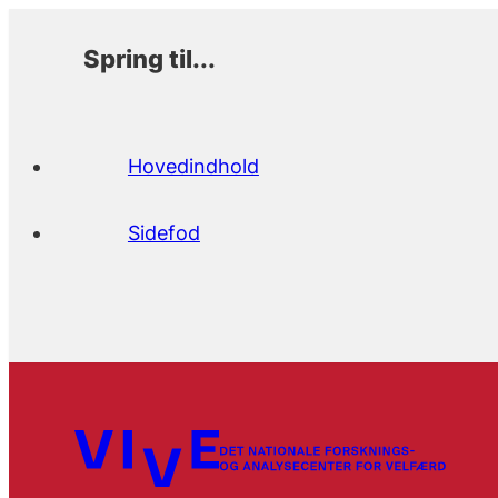
Spring til...
Hovedindhold
Sidefod