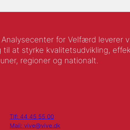
nalysecenter for Velfærd leverer vid
l at styrke kvalitetsudvikling, effek
uner, regioner og nationalt.
Tlf: 44 45 55 00
Mail: vive@vive.dk