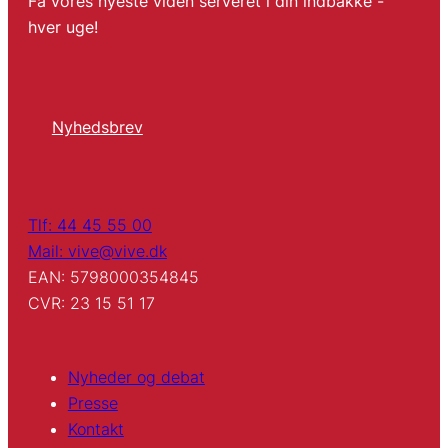
Få vores nyeste viden serveret i din indbakke -
hver uge!
Nyhedsbrev
Tlf: 44 45 55 00
Mail: vive@vive.dk
EAN: 5798000354845
CVR: 23 15 51 17
Nyheder og debat
Presse
Kontakt