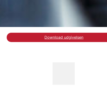
Download udgivelsen
Hent rapporten Anbragt