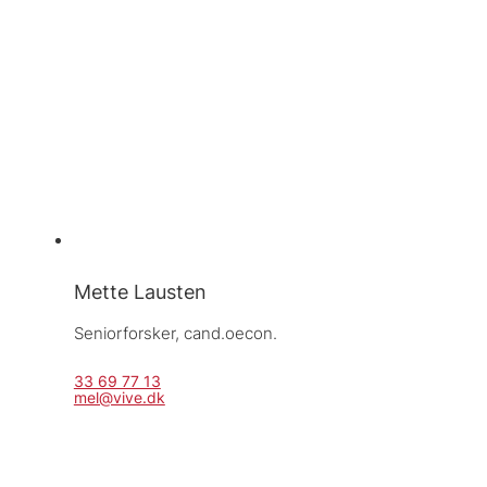
Mette Lausten
Seniorforsker, 
cand.oecon.
33 69 77 13
mel@vive.dk