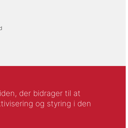
d
en, der bidrager til at
tivisering og styring i den