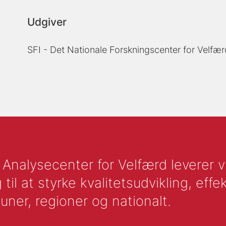
Udgiver
SFI - Det Nationale Forskningscenter for Velfær
nalysecenter for Velfærd leverer vid
l at styrke kvalitetsudvikling, effek
uner, regioner og nationalt.