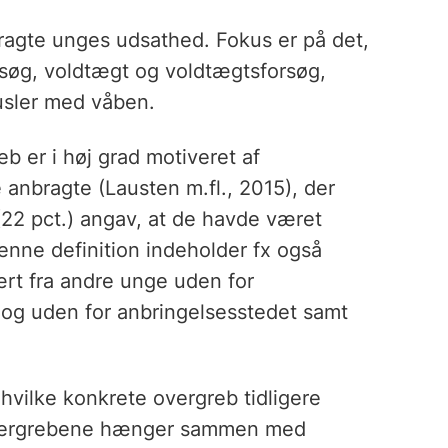
nbragte unges udsathed. Fokus er på det,
rsøg, voldtægt og voldtægtsforsøg,
rusler med våben.
b er i høj grad motiveret af
e anbragte (Lausten m.fl., 2015), der
 (22 pct.) angav, at de havde været
denne definition indeholder fx også
ært fra andre unge uden for
 og uden for anbringelsesstedet samt
hvilke konkrete overgreb tidligere
 overgrebene hænger sammen med