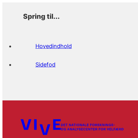
Spring til...
Hovedindhold
Sidefod