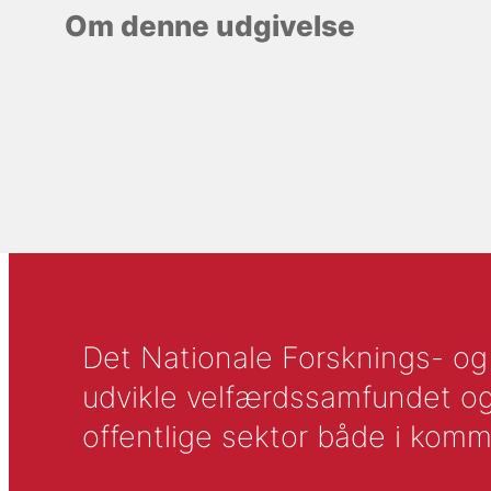
Om denne udgivelse
Det Nationale Forsknings- og A
udvikle velfærdssamfundet og ti
offentlige sektor både i komm