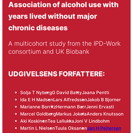
Association of alcohol use with
years lived without major
chronic diseases
A multicohort study from the IPD-Work 
consortium and UK Biobank
UDGIVELSENS FORFATTERE:
Solja T Nyberg
G David Batty
Jaana Pentti
Ida E H Madsen
Lars Alfredsson
Jakob B Bjorner
Marianne Borritz
Hermann Burr
Jenni Ervasti
Marcel Goldberg
Markus Jokela
Anders Knutsson
Aki Koskinen
Tea Lallukka
Joni V Lindbohm
Martin L Nielsen
Tuula Oksanen
Jan H Pejtersen