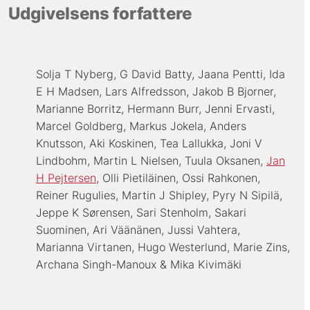
Udgivelsens forfattere
Solja T Nyberg
G David Batty
Jaana Pentti
Ida
E H Madsen
Lars Alfredsson
Jakob B Bjorner
Marianne Borritz
Hermann Burr
Jenni Ervasti
Marcel Goldberg
Markus Jokela
Anders
Knutsson
Aki Koskinen
Tea Lallukka
Joni V
Lindbohm
Martin L Nielsen
Tuula Oksanen
Jan
H Pejtersen
Olli Pietiläinen
Ossi Rahkonen
Reiner Rugulies
Martin J Shipley
Pyry N Sipilä
Jeppe K Sørensen
Sari Stenholm
Sakari
Suominen
Ari Väänänen
Jussi Vahtera
Marianna Virtanen
Hugo Westerlund
Marie Zins
Archana Singh-Manoux
Mika Kivimäki