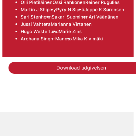
Olli Pietiläinen
Ossi Rahkonen
Reiner Rugulies
Martin J Shipley
Pyry N Sipilä
Jeppe K Sørensen
Sari Stenholm
Sakari Suominen
Ari Väänänen
Jussi Vahtera
Marianna Virtanen
Hugo Westerlund
Marie Zins
Archana Singh-Manoux
Mika Kivimäki
Download udgivelsen