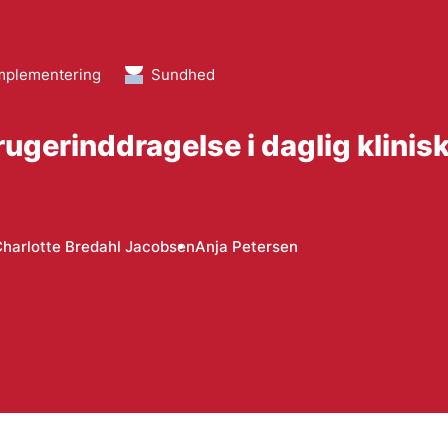
implementering
Sundhed
ugerinddragelse i daglig klinis
harlotte Bredahl Jacobsen
Anja Petersen