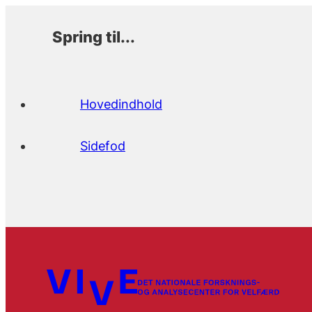
Spring til...
Hovedindhold
Sidefod