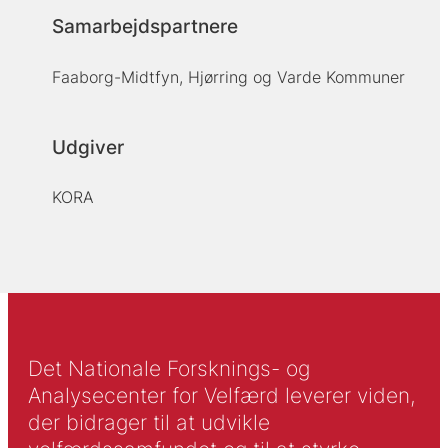
Samarbejdspartnere
Faaborg-Midtfyn, Hjørring og Varde Kommuner
Udgiver
KORA
Det Nationale Forsknings- og
Analysecenter for Velfærd leverer viden,
der bidrager til at udvikle