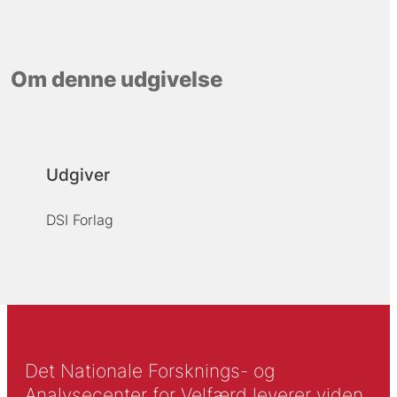
Om denne udgivelse
Udgiver
DSI Forlag
Det Nationale Forsknings- og
Analysecenter for Velfærd leverer viden,