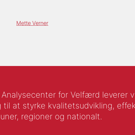
Mette Verner
nalysecenter for Velfærd leverer vid
l at styrke kvalitetsudvikling, effek
uner, regioner og nationalt.