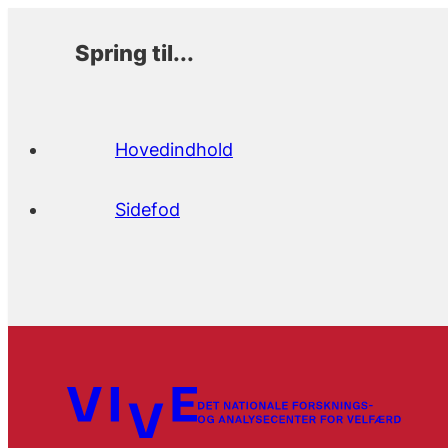
Spring til...
Hovedindhold
Sidefod