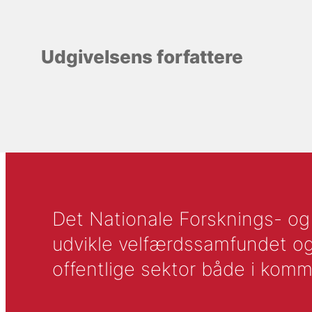
Udgivelsens forfattere
Det Nationale Forsknings- og A
udvikle velfærdssamfundet og ti
offentlige sektor både i komm