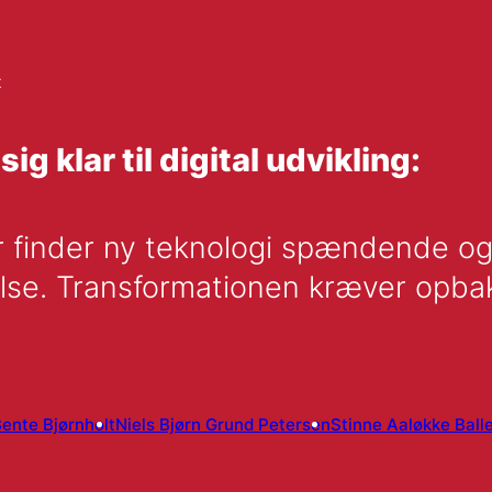
t
g klar til digital udvikling:
finder ny teknologi spændende og nyt
e. Transformationen kræver opbaknin
ente Bjørnholt
Niels Bjørn Grund Petersen
Stinne Aaløkke Ball