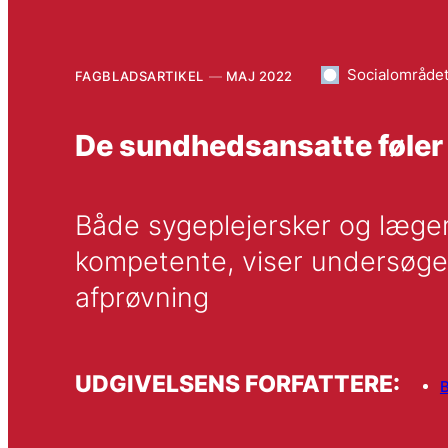
Socialområde
FAGBLADSARTIKEL
MAJ 2022
De sundhedsansatte føler si
Både sygeplejersker og læger 
kompetente, viser undersøgels
afprøvning
UDGIVELSENS FORFATTERE:
B