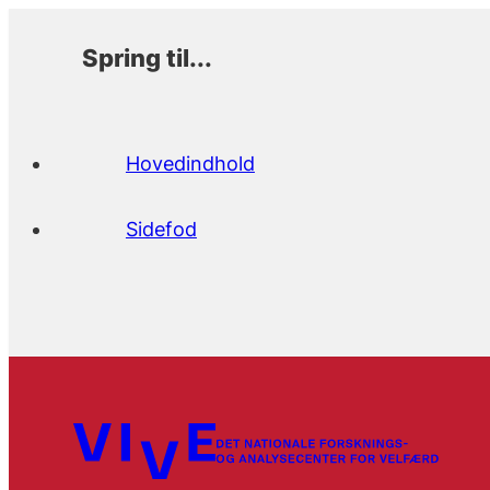
Spring til...
Hovedindhold
Sidefod