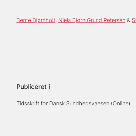
Bente Bjørnholt
Niels Bjørn Grund Petersen
S
Publiceret i
Tidsskrift for Dansk Sundhedsvaesen (Online)