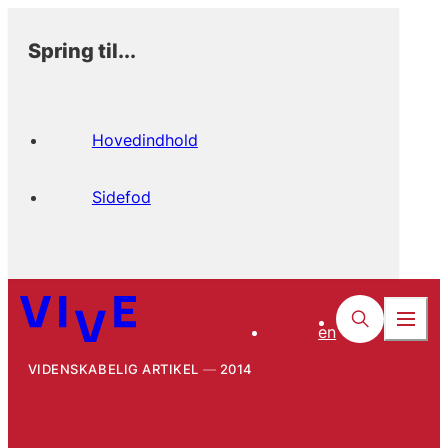
Spring til...
Hovedindhold
Sidefod
en
VIDENSKABELIG ARTIKEL
2014