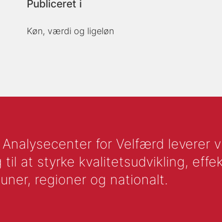
Publiceret i
Køn, værdi og ligeløn
nalysecenter for Velfærd leverer vid
l at styrke kvalitetsudvikling, effek
uner, regioner og nationalt.