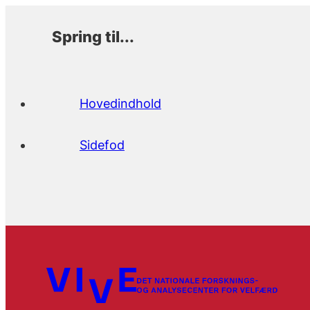
Spring til...
Hovedindhold
Sidefod