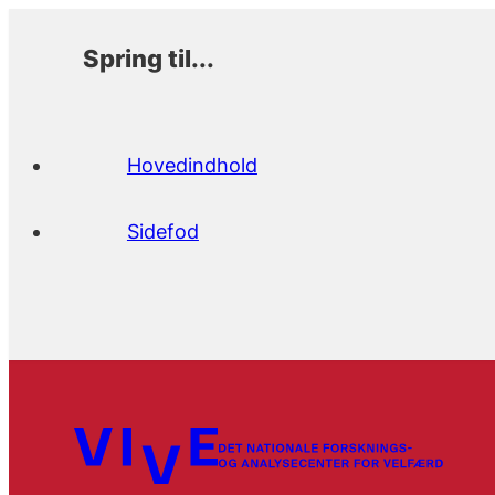
Spring til...
Hovedindhold
Sidefod