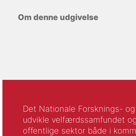
Om denne udgivelse
Det Nationale Forsknings- og A
udvikle velfærdssamfundet og ti
offentlige sektor både i komm