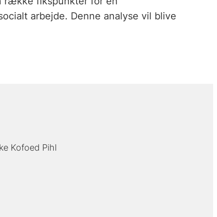
 række fikspunkter for en
ocialt arbejde. Denne analyse vil blive
ke Kofoed Pihl