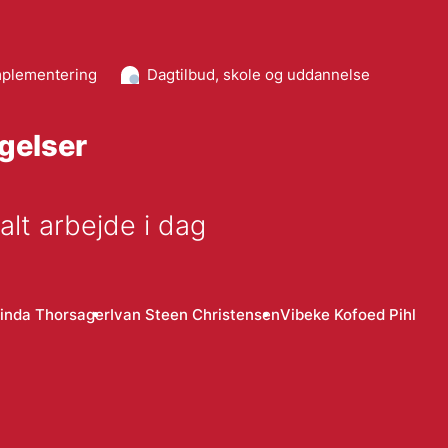
mplementering
Dagtilbud, skole og uddannelse
ngelser
lt arbejde i dag
inda Thorsager
Ivan Steen Christensen
Vibeke Kofoed Pihl