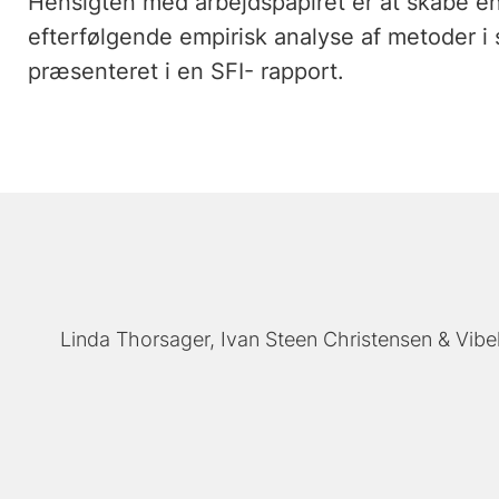
Hensigten med arbejdspapiret er at skabe en
efterfølgende empirisk analyse af metoder i s
præsenteret i en SFI- rapport.
Linda Thorsager
Ivan Steen Christensen
Vibe