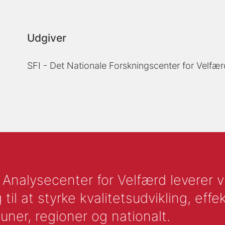
Udgiver
SFI - Det Nationale Forskningscenter for Velfær
nalysecenter for Velfærd leverer vid
l at styrke kvalitetsudvikling, effek
uner, regioner og nationalt.