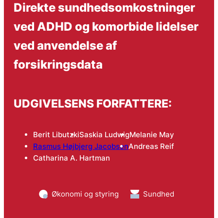
Direkte sundhedsomkostninger
ved ADHD og komorbide lidelser
ved anvendelse af
forsikringsdata
UDGIVELSENS FORFATTERE:
Berit Libutzki
Saskia Ludwig
Melanie May
Rasmus Højbjerg Jacobsen
Andreas Reif
Catharina A. Hartman
Økonomi og styring
Sundhed