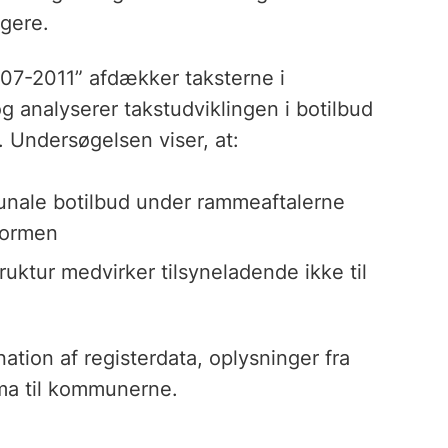
agere.
07-2011” afdækker taksterne i
analyserer takstudviklingen i botilbud
Undersøgelsen viser, at:
unale botilbud under rammeaftalerne
eformen
ktur medvirker tilsyneladende ikke til
tion af registerdata, oplysninger fra
ema til kommunerne.