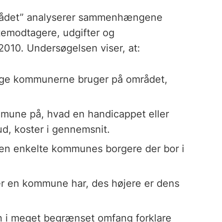
ådet” analyserer sammenhængene
emodtagere, udgifter og
010. Undersøgelsen viser, at:
enge kommunerne bruger på området,
ommune på, hvad en handicappet eller
bud, koster i gennemsnit.
 den enkelte kommunes borgere der bor i
ger en kommune har, des højere er dens
n i meget begrænset omfang forklare