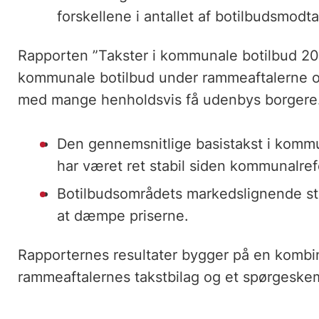
forskellene i antallet af botilbudsmodt
Rapporten ”Takster i kommunale botilbud 20
kommunale botilbud under rammeaftalerne og 
med mange henholdsvis få udenbys borgere. 
Den gennemsnitlige basistakst i komm
har været ret stabil siden kommunalr
Botilbudsområdets markedslignende stru
at dæmpe priserne.
Rapporternes resultater bygger på en kombina
rammeaftalernes takstbilag og et spørgesk