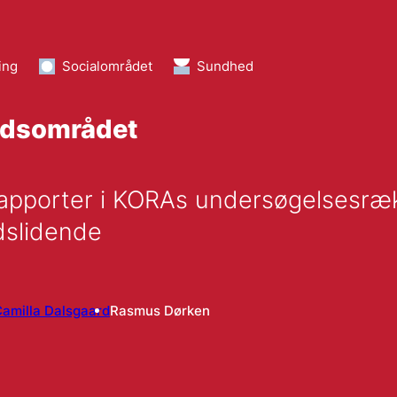
ing
Socialområdet
Sundhed
budsområdet
rapporter i KORAs undersøgelsesrækk
dslidende
amilla Dalsgaard
Rasmus Dørken