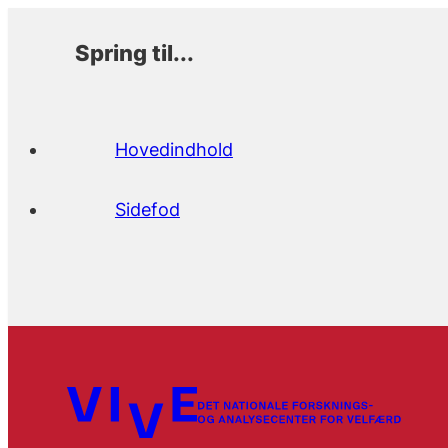
Spring til...
Hovedindhold
Sidefod