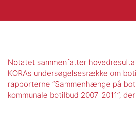
Notatet sammenfatter hovedresultate
KORAs undersøgelsesrække om botil
rapporterne ”Sammenhænge på botil
kommunale botilbud 2007-2011”, der b