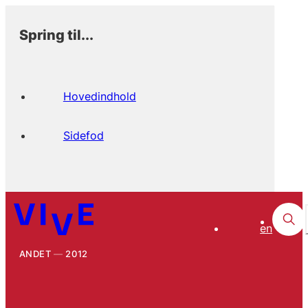
Spring til...
Hovedindhold
Sidefod
en
ANDET
2012