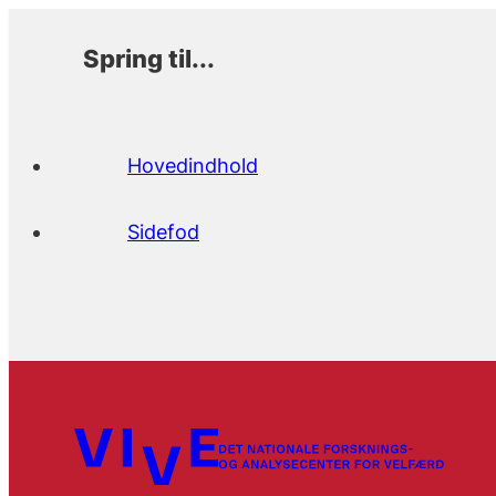
Spring til...
Hovedindhold
Sidefod