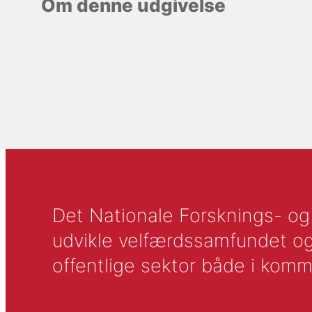
Om denne udgivelse
Det Nationale Forsknings- og A
udvikle velfærdssamfundet og ti
offentlige sektor både i komm