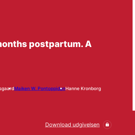
t months postpartum. A
gsgaard
Maiken W. Pontoppidan
Hanne Kronborg
Download udgivelsen