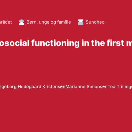
mrådet
Børn, unge og familie
Sundhed
osocial functioning in the firs
ngeborg Hedegaard Kristensen
Marianne Simonsen
Tea Trillin