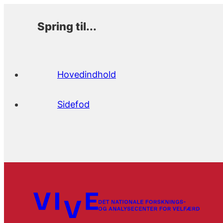
Spring til...
Hovedindhold
Sidefod