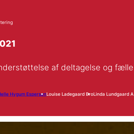
tering
2021
nderstøttelse af deltagelse og fæll
Helle Hygum Espersen
Louise Ladegaard Bro
Linda Lundgaard 