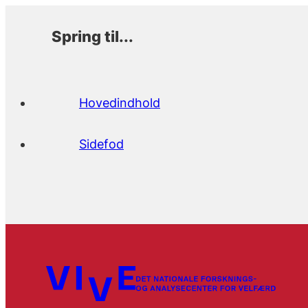
Spring til...
Hovedindhold
Sidefod