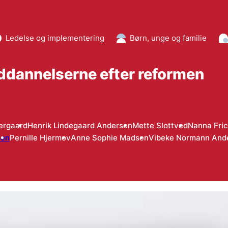
Ledelse og implementering
Børn, unge og familie
ddannelserne efter reformen
dergaard
Henrik Lindegaard Andersen
Mette Slottved
Nanna Fri
sen
Pernille Hjermov
Anne Sophie Madsen
Vibeke Normann And