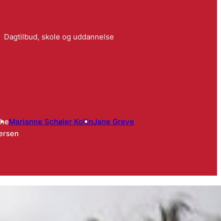
Dagtilbud, skole og uddannelse
che
Marianne Schøler Kollin
Jane Greve
ersen