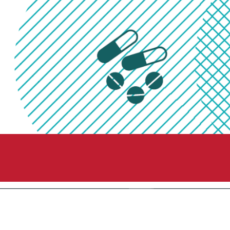
Ikke-beskæftigede med handicap søger job i mindre omfa