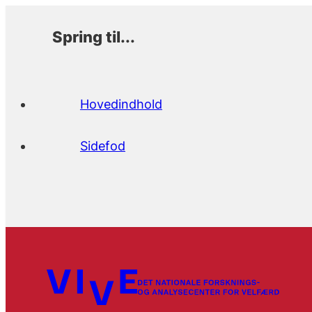
Spring til...
Hovedindhold
Sidefod