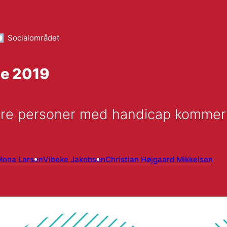
Socialområdet
se 2019
 flere personer med handicap kommer
Mona Larsen
Vibeke Jakobsen
Christian Højgaard Mikkelsen