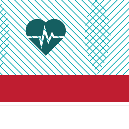
ng end ikke-beskæftigede uden handicap. Illustration: Pernille