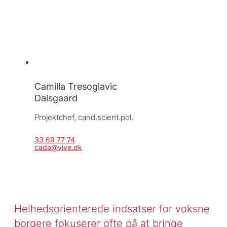
Camilla Tresoglavic
Dalsgaard
Projektchef, 
cand.scient.pol.
33 69 77 74
cada@vive.dk
Helhedsorienterede indsatser for voksne
borgere fokuserer ofte på at bringe