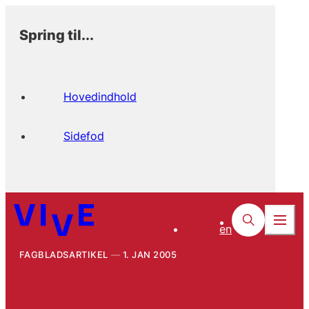
Spring til...
Hovedindhold
Sidefod
en
FAGBLADSARTIKEL
1. JAN 2005