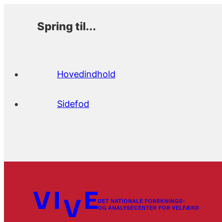
Spring til...
Hovedindhold
Sidefod