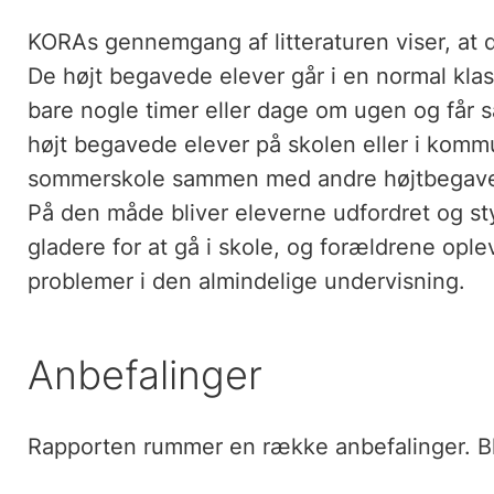
KORAs gennemgang af litteraturen viser, at d
De højt begavede elever går i en normal kla
bare nogle timer eller dage om ugen og får
højt begavede elever på skolen eller i kom
sommerskole sammen med andre højtbegavede
På den måde bliver eleverne udfordret og styr
gladere for at gå i skole, og forældrene ople
problemer i den almindelige undervisning.
Anbefalinger
Rapporten rummer en række anbefalinger. Bl