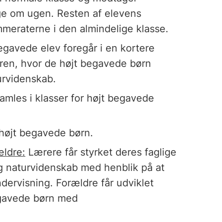
age om ugen. Resten af elevens
eraterne i den almindelige klasse.
begavede elev foregår i en kortere
ren, hvor de højt begavede børn
urvidenskab.
mles i klasser for højt begavede
højt begavede børn.
ældre:
Lærere får styrket deres faglige
g naturvidenskab med henblik på at
dervisning. Forældre får udviklet
egavede børn med