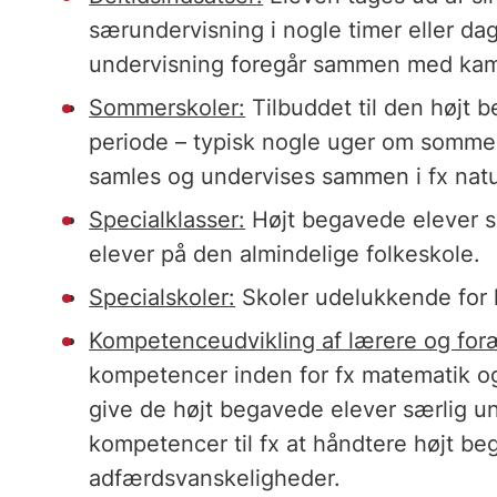
særundervisning i nogle timer eller d
undervisning foregår sammen med kamm
Sommerskole
r:
Tilbuddet til den højt 
periode – typisk nogle uger om somme
samles og undervises sammen i fx nat
Specialklasser
:
Højt begavede elever sa
elever på den almindelige folkeskole.
Specialskoler
:
Skoler udelukkende for 
Kompetenceudviklin
g af lærere og for
kompetencer inden for fx matematik o
give de højt begavede elever særlig un
kompetencer til fx at håndtere højt b
adfærdsvanskeligheder.