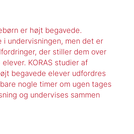
lebørn er højt begavede.
e i undervisningen, men det er
dfordringer, der stiller dem over
e elever. KORAS studier af
 højt begavede elever udfordres
e bare nogle timer om ugen tages
isning og undervises sammen