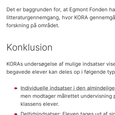
Det er baggrunden for, at Egmont Fonden har
litteraturgennemgang, hvor KORA gennemgår 
forskning på området.
Konklusion
KORAs undersøgelse af mulige indsatser viser
begavede elever kan deles op i følgende typ
Individuelle indsatser i den almindelige
men modtager målrettet undervisning p
klassens elever.
Deltidsindsatser
:
Eleven tages ud af si