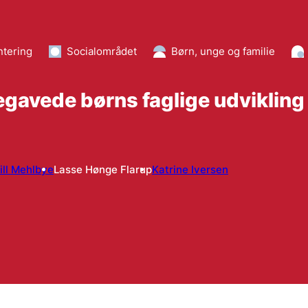
ntering
Socialområdet
Børn, unge og familie
egavede børns faglige udvikling 
ill Mehlbye
Lasse Hønge Flarup
Katrine Iversen