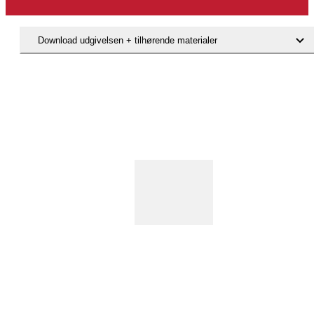
Download udgivelsen + tilhørende materialer
Hent rapporten Indsatser mod forekomsten af hittebørn