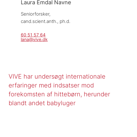
Laura Emdal Navne
Seniorforsker, 
cand.scient.anth., ph.d.
60 51 57 64
lana@vive.dk
VIVE har undersøgt internationale
erfaringer med indsatser mod
forekomsten af hittebørn, herunder
blandt andet babyluger