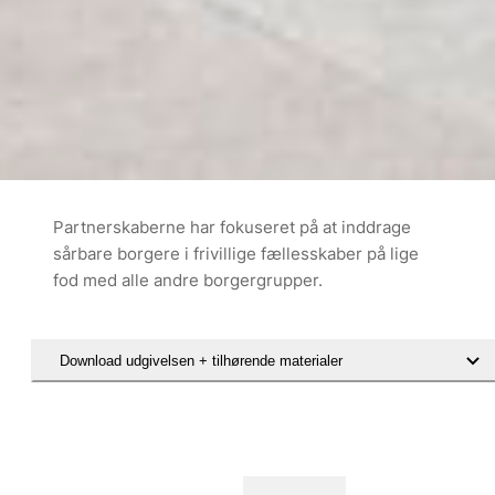
Partnerskaberne har fokuseret på at inddrage
sårbare borgere i frivillige fællesskaber på lige
fod med alle andre borgergrupper.
Download udgivelsen + tilhørende materialer
Hent rapporten Inklusion og deltagelse af sårbare borgergrupper i 