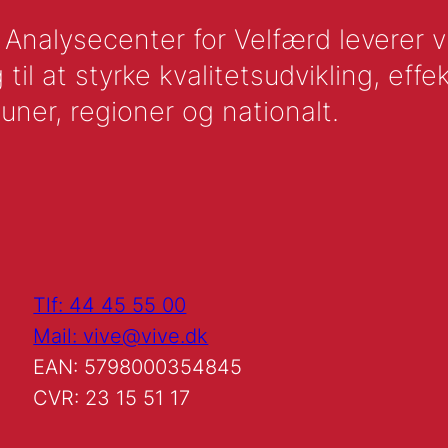
nalysecenter for Velfærd leverer vid
l at styrke kvalitetsudvikling, effek
uner, regioner og nationalt.
Tlf: 44 45 55 00
Mail: vive@vive.dk
EAN: 5798000354845
CVR: 23 15 51 17