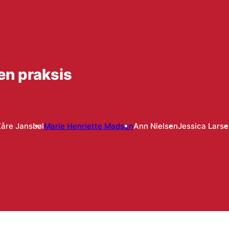
men praksis
åre Jansbøl
Marie Henriette Madsen
Ann Nielsen
Jessica Lars