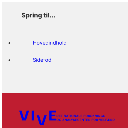
Spring til...
Hovedindhold
Sidefod