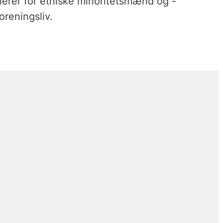
ierer for etniske minoritetsmænd og -
oreningsliv.