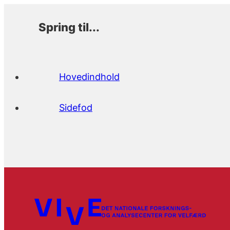
Spring til...
Hovedindhold
Sidefod