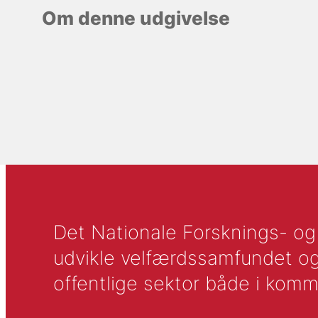
Om denne udgivelse
Det Nationale Forsknings- og A
udvikle velfærdssamfundet og ti
offentlige sektor både i komm