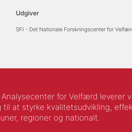
Udgiver
SFI - Det Nationale Forskningscenter for Velfær
nalysecenter for Velfærd leverer vid
l at styrke kvalitetsudvikling, effek
uner, regioner og nationalt.