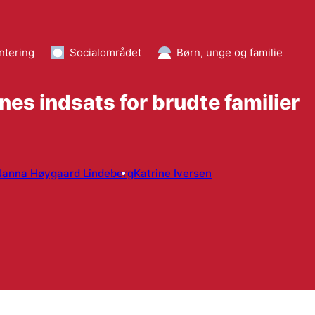
ntering
Socialområdet
Børn, unge og familie
s indsats for brudte familier
Nanna Høygaard Lindeberg
Katrine Iversen