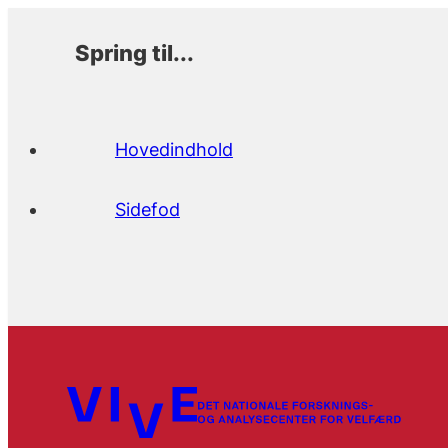
Spring til...
Hovedindhold
Sidefod