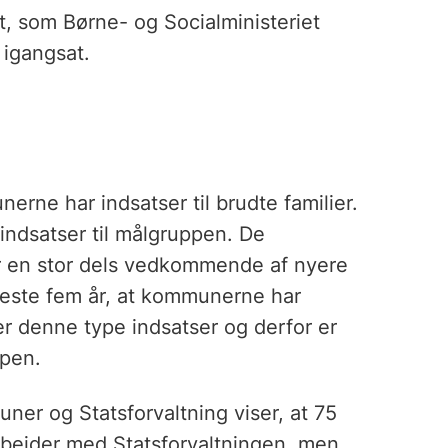
, som Børne- og Socialministeriet
 igangsat.
erne har indsatser til brudte familier.
ndsatser til målgruppen. De
for en stor dels vedkommende af nyere
eneste fem år, at kommunerne har
er denne type indsatser og derfor er
ppen.
er og Statsforvaltning viser, at 75
bejder med Statsforvaltningen, men