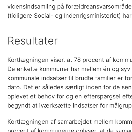
vidensindsamling på forældreansvarsområdet
(tidligere Social- og Indenrigsministeriet) har
Resultater
Kortlægningen viser, at 78 procent af kommun
De enkelte kommuner har mellem én og syv i
kommunale indsatser til brudte familier er 
dato. Det er således særligt inden for de s
oplevet et behov for og en efterspørgsel eft
begyndt at iværksætte indsatser for målgru
Kortlægningen af samarbejdet mellem kommun
procent af kommunerne oplyser, at de samar