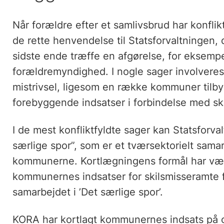
Når forældre efter et samlivsbrud har konfli
de rette henvendelse til Statsforvaltningen, 
sidste ende træffe en afgørelse, for eksemp
forældremyndighed. I nogle sager involver
mistrivsel, ligesom en række kommuner tilbyd
forebyggende indsatser i forbindelse med sk
I de mest konfliktfyldte sager kan Statsforval
særlige spor”, som er et tværsektorielt sam
kommunerne. Kortlægningens formål har være
kommunernes indsatser for skilsmisseramte f
samarbejdet i ’Det særlige spor’.
KORA har kortlagt kommunernes indsats på o