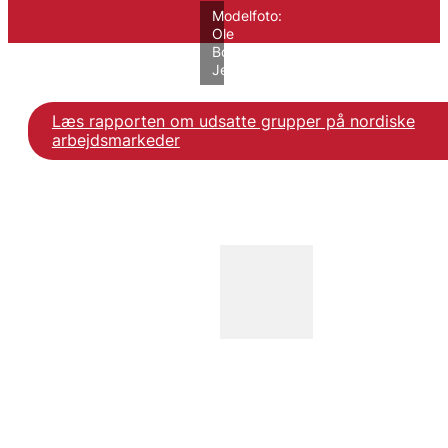
Modelfoto:
Ole
Bo
Jensen/VIVE
Læs rapporten om udsatte grupper på nordiske
Læs rapporten om udsa
arbejdsmarkeder