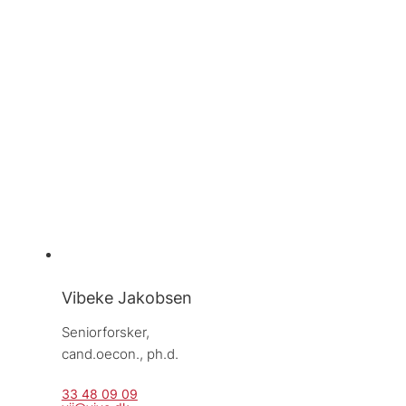
Vibeke Jakobsen
Seniorforsker, 
cand.oecon., ph.d.
33 48 09 09