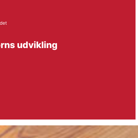
det
ørns udvikling