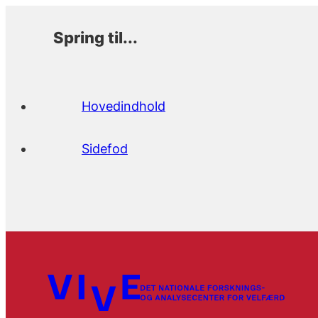
Spring til...
Hovedindhold
Sidefod