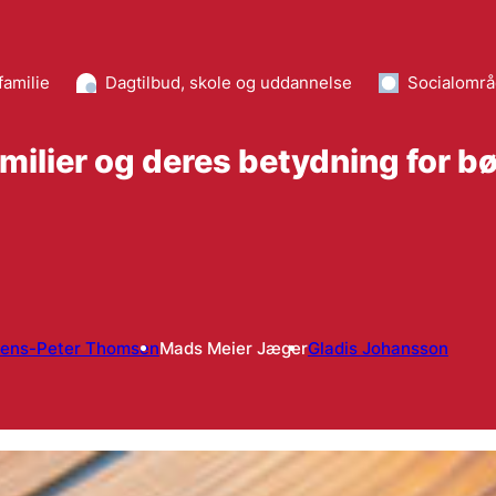
familie
Dagtilbud, skole og uddannelse
Socialområ
milier og deres betydning for b
Jens-Peter Thomsen
Mads Meier Jæger
Gladis Johansson