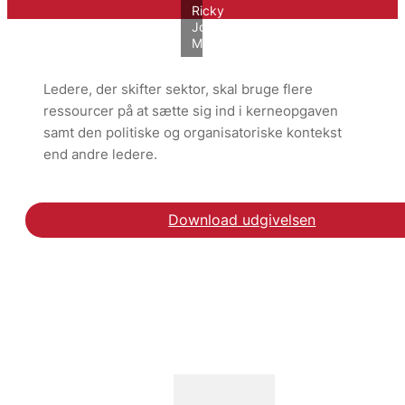
Ricky
John
Molloy/VIVE
Ledere, der skifter sektor, skal bruge flere
ressourcer på at sætte sig ind i kerneopgaven
samt den politiske og organisatoriske kontekst
end andre ledere.
Download udgivelsen
Læs om ledermobilitet 