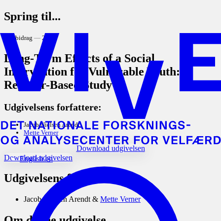
Spring til...
Bogbidrag
2019
Long-Term Effects of a Social
Intervention for Vulnerable Youth: A
Register-Based Study
Udgivelsens forfattere:
Jacob Nielsen Arendt
Mette Verner
Download udgivelsen
Download udgivelsen
English
en
Udgivelsens forfattere
Jacob Nielsen Arendt
Mette Verner
Om denne udgivelse