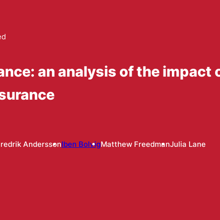
ed
ance: an analysis of the impact 
nsurance
redrik Andersson
Iben Bolvig
Matthew Freedman
Julia Lane