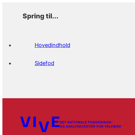
Spring til...
Hovedindhold
Sidefod