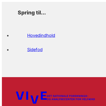
Spring til...
Hovedindhold
Sidefod