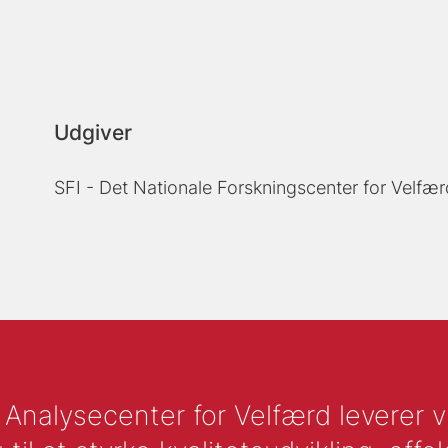
Udgiver
SFI - Det Nationale Forskningscenter for Velfær
nalysecenter for Velfærd leverer vid