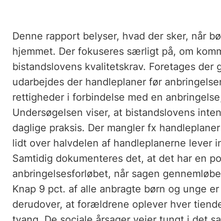
Denne rapport belyser, hvad der sker, når b
hjemmet. Der fokuseres særligt på, om komm
bistandslovens kvalitetskrav. Foretages der 
udarbejdes der handleplaner før anbringelse
rettigheder i forbindelse med en anbringelse,
Undersøgelsen viser, at bistandslovens intent
daglige praksis. Der mangler fx handleplaner
lidt over halvdelen af handleplanerne lever 
Samtidig dokumenteres det, at det har en pos
anbringelsesforløbet, når sagen gennemløber
Knap 9 pct. af alle anbragte børn og unge e
derudover, at forældrene oplever hver tiende f
tvang. De sociale årsager vejer tungt i det s