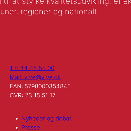
l at styrke kvalitetsudvikling, effek
uner, regioner og nationalt.
Tlf: 44 45 55 00
Mail: vive@vive.dk
EAN: 5798000354845
CVR: 23 15 51 17
Nyheder og debat
Presse