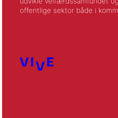
udvikle velfærdssamfundet og ti
offentlige sektor både i komm