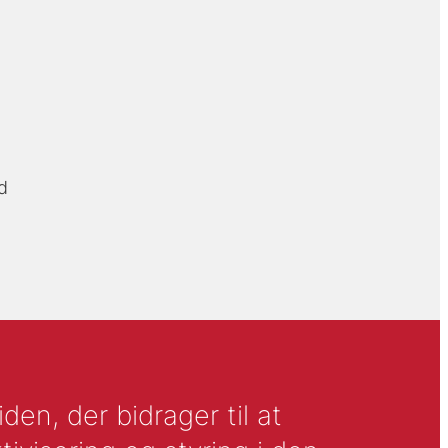
d
en, der bidrager til at