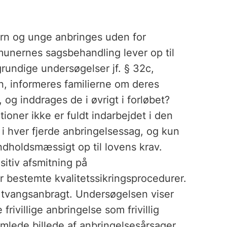
ørn og unge anbringes uden for
unernes sagsbehandling lever op til
grundige undersøgelser jf. § 32c,
n, informeres familierne om deres
 og inddrages de i øvrigt i forløbet?
ioner ikke er fuldt indarbejdet i den
 i hver fjerde anbringelsessag, og kun
indholdsmæssigt op til lovens krav.
itiv afsmitning på
 bestemte kvalitetssikringsprocedurer.
r tvangsanbragt. Undersøgelsen viser
rivillige anbringelse som frivillig
amlede billede af anbringelsesårsager.