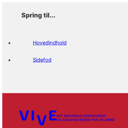
Spring til...
Hovedindhold
Sidefod