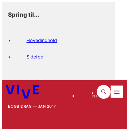
Spring til...
Hovedindhold
Sidefod
en
BOGBIDRAG
JAN 2017