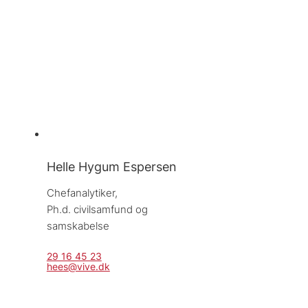
Helle Hygum Espersen
Chefanalytiker, 
Ph.d. civilsamfund og 
samskabelse
29 16 45 23
hees@vive.dk