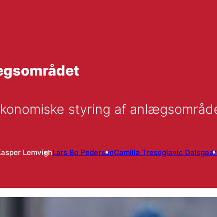
lægsområdet
 økonomiske styring af anlægsområd
Kasper Lemvigh
Lars Bo Pedersen
Camilla Tresoglavic Dalsgaa