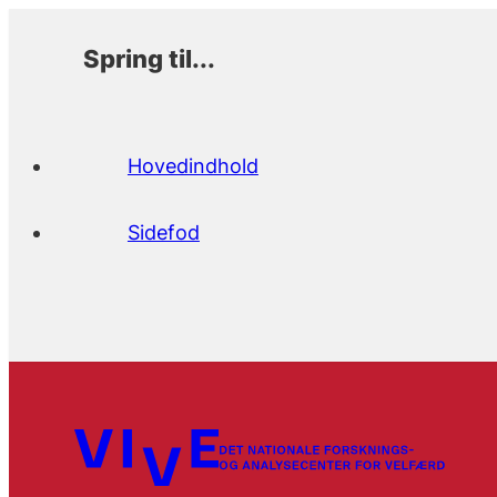
Spring til...
Hovedindhold
Sidefod