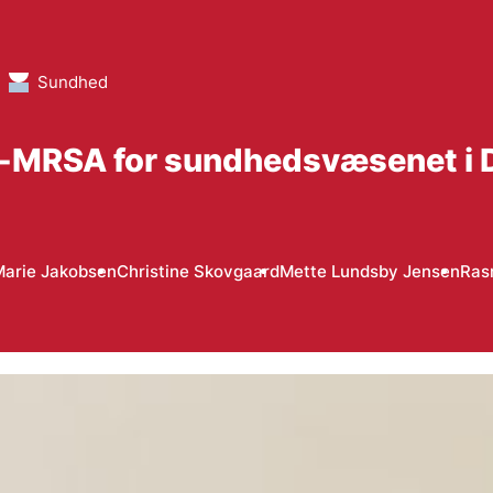
Sundhed
-MRSA for sundhedsvæsenet i
Marie Jakobsen
Christine Skovgaard
Mette Lundsby Jensen
Ras