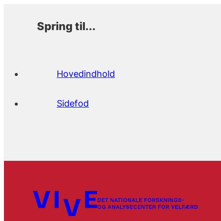
Spring til...
Hovedindhold
Sidefod