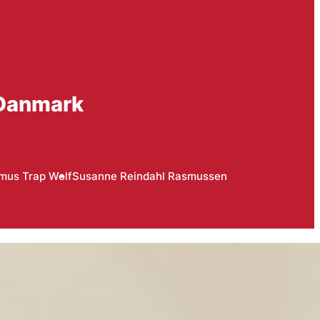
 Danmark
mus Trap Wolf
Susanne Reindahl Rasmussen