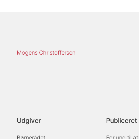
Mogens Christoffersen
Udgiver
Publiceret 
Børnerådet
For ung til a