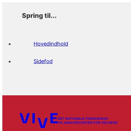
Spring til...
Hovedindhold
Sidefod