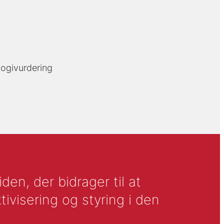
logivurdering
en, der bidrager til at
tivisering og styring i den