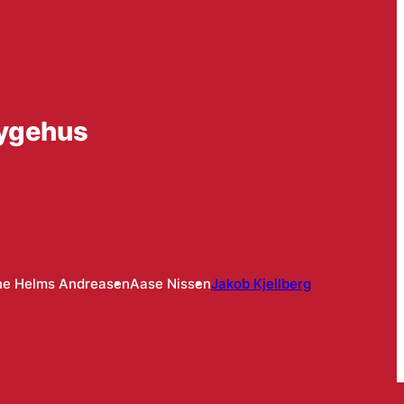
sygehus
e Helms Andreasen
Aase Nissen
Jakob Kjellberg