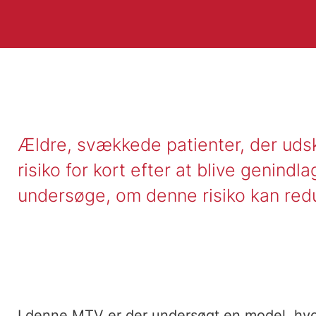
Ældre, svækkede patienter, der udsk
risiko for kort efter at blive genindl
undersøge, om denne risiko kan red
I denne MTV er der undersøgt en model, hvor