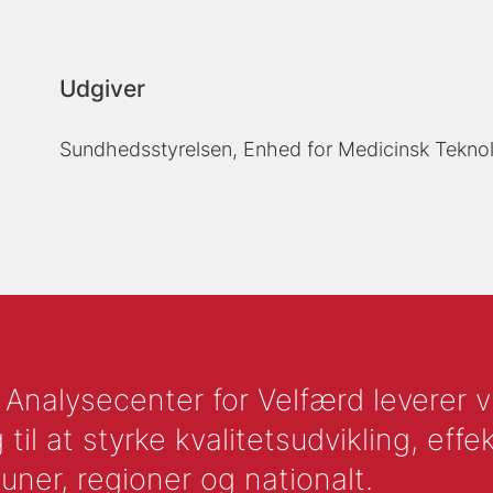
Udgiver
Sundhedsstyrelsen, Enhed for Medicinsk Tekno
nalysecenter for Velfærd leverer vid
l at styrke kvalitetsudvikling, effek
uner, regioner og nationalt.