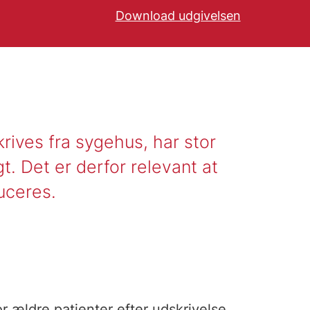
Download udgivelsen
rives fra sygehus, har stor
agt. Det er derfor relevant at
uceres.
 ældre patienter efter udskrivelse