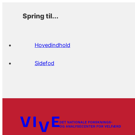
Spring til...
Hovedindhold
Sidefod