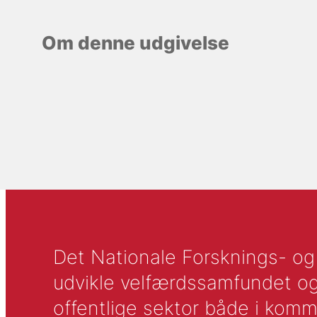
Om denne udgivelse
Det Nationale Forsknings- og A
udvikle velfærdssamfundet og ti
offentlige sektor både i komm