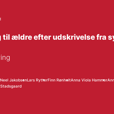
d
l ældre efter udskrivelse fra 
ing
 Neel Jakobsen
Lars Rytter
Finn Rønholt
Anna Viola Hammer
Ann
 Stadsgaard